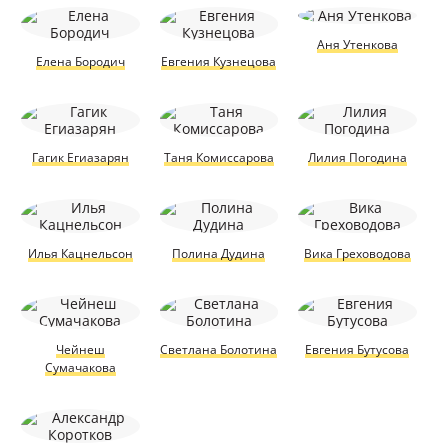
Аня Утенкова
Елена Бородич
Евгения Кузнецова
Гагик Егиазарян
Таня Комиссарова
Лилия Погодина
Илья Кацнельсон
Полина Дудина
Вика Греховодова
Чейнеш
Светлана Болотина
Евгения Бутусова
Сумачакова