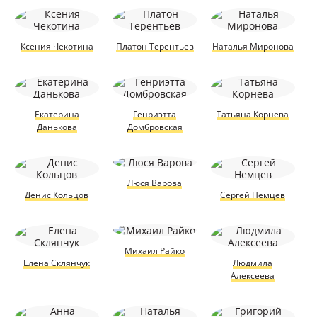
Ксения Чекотина
Платон Терентьев
Наталья Миронова
Екатерина
Генриэтта
Татьяна Корнева
Данькова
Домбровская
Люся Варова
Денис Кольцов
Сергей Немцев
Михаил Райко
Елена Склянчук
Людмила
Алексеева