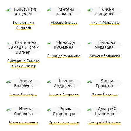
Константин
Михаил Балаев
Таисия Мищенко
Андреев
Зинаида Кузьмина
Наталья Чукавова
Екатерина Самара
и Эрик Айгнер
Артем Волобуев
Ксения Андреева
Дарья Громова
Ирина Соболева
Эрика Рюдергорд
Дмитрий Шаромов