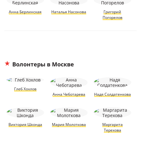
Анна Берлинская
Наталья Насонова
Григорий
Погорелов
Волонтеры в Москве
Глеб Хохлов
Анна Чеботарева
Надя Солдатенкова
Виктория Шконда
Мария Молоткова
Маргарита
Терехова