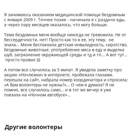
Я занимаюсь оказанием медицинской помощи бездомным
с января 2009 г. Точнее позже - начинала я с раздачи еды,
а через пару месяцев оказалось, что могу больше.
Тема бездомных меня вообще никогда не тревожила. Не от
бессердечности, нет! Просто как то я ее, эту тему, не
знала... Меня беспокоила детская инвалидность, сиротство,
бездомные животные, употребление мяса в еду и выделка
шуб, загрязнение окружающей среды и тд и тп... А вот тут...
просто провал )))
А потом все случилось за 5 минут. Я увидела заметку про
акцию «Ночлежки» в интернете, пробежала глазами,
перешла на сайт, набрала номер координатора и спросила:
«А Вам волонтеры не нужны?»... О чем я думала? Я не
помню, все случилось само... и в тот же вечер я уже
поехала на «Ночном автобусе»...
Другие волонтеры