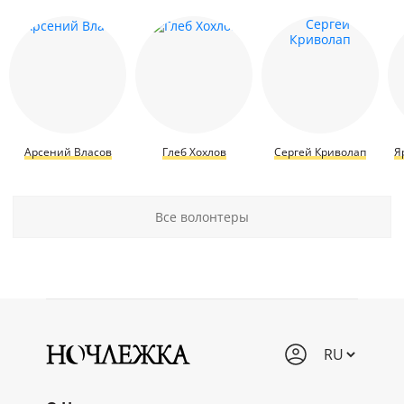
Арсений Власов
Глеб Хохлов
Сергей Криволап
Я
Все волонтеры