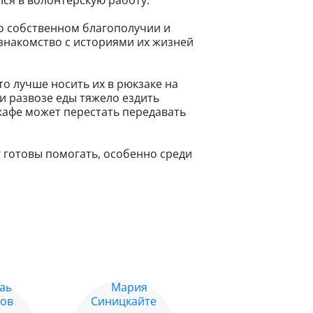
лся в волонтёрскую работу.
 о собственном благополучии и
 знакомство с историями их жизней
то лучше носить их в рюкзаке на
ри развозе еды тяжело ездить
 кафе может перестать передавать
г готовы помогать, особенно среди