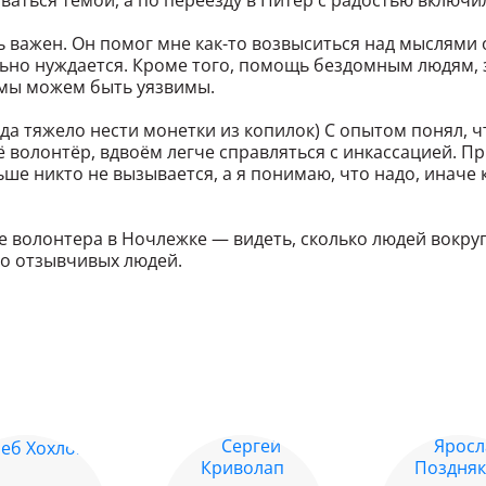
аться темой, а по переезду в Питер с радостью включи
 важен. Он помог мне как-то возвыситься над мыслями
льно нуждается. Кроме того, помощь бездомным людям,
 мы можем быть уязвимы.
гда тяжело нести монетки из копилок) С опытом понял, ч
ё волонтёр, вдвоём легче справляться с инкассацией. П
льше никто не вызывается, а я понимаю, что надо, иначе
е волонтера в Ночлежке — видеть, сколько людей вокру
ко отзывчивых людей.