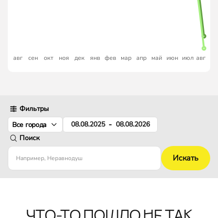
1303
903
авг
сен
окт
ноя
дек
янв
фев
мар
апр
май
июн
июл
авг
Фильтры
-
Все города
Поиск
Искать
ЧТО-ТО ПОШЛО НЕ ТАК