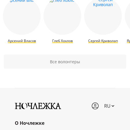
Арсений Власов
Глеб Хохлов
Сергей Криволап
Я
Все волонтеры
О Ночлежке