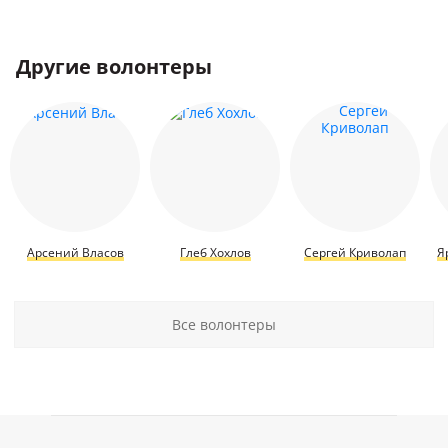
Другие волонтеры
Арсений Власов
Глеб Хохлов
Сергей Криволап
Я
Все волонтеры