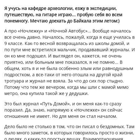
Я учусь на кафедре археологии, езжу в экспедиции,
путешествую, на гитаре играю... пробую себя во всем
понемногу. Мечтаю доехать до Байкала этим летом:)
А про «Ночлежку» и «Ночной Автобус»... Вообще началось
все очень давно. Началось, пожалуй, когда я еще училась в
9 классе. Как-то весной возвращалась из школы домой, и
по пути мне встретился мальчик, продававший журналы. И
он ко мне подошел. И выглядел он, кажется, не очень
приятно, или больным мне показался, я не помню... В
общем, хоть я и не была особенно злым или равнодушным
подростком, а все-таки от него отошла на другой край
тротуара и журнал не взяла. За что до сих пор стыдно.
Потому что тем же вечером, когда мы шли с мамой мимо
метро, она купила такой же у дедушки.
Это был журнал «Путь Домой», и он меня как-то сразу
поразил. Да, знаю, напрямую к «Ночлежке» он сейчас
отношения не имеет. Но для меня он стал началом.
Дело было не столько в том, что он писал о бездомных. Там
было много заметок, в которых говорилось просто о жизни,
о людях, о каких-то простых вещах. Взаимоотношения