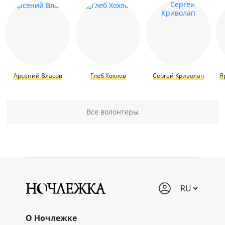
Арсений Власов
Глеб Хохлов
Сергей Криволап
Я
Все волонтеры
О Ночлежке