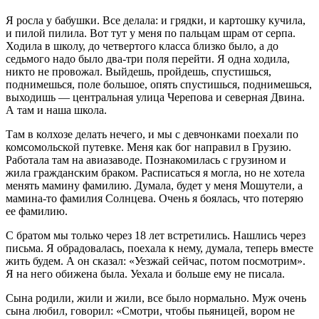
Я росла у бабушки. Все делала: и грядки, и картошку кучила,
и пилой пилила. Вот тут у меня по пальцам шрам от серпа.
Ходила в школу, до четвертого класса близко было, а до
седьмого надо было два-три поля перейти. Я одна ходила,
никто не провожал. Выйдешь, пройдешь, спустишься,
поднимешься, поле большое, опять спустишься, поднимешься,
выходишь — центральная улица Черепова и северная Двина.
А там и наша школа.
Там в колхозе делать нечего, и мы с девчонками поехали по
комсомольской путевке. Меня как бог направил в Грузию.
Работала там на авиазаводе. Познакомилась с грузином и
жила гражданским браком. Расписаться я могла, но не хотела
менять мамину фамилию. Думала, будет у меня Мошутели, а
мамина-то фамилия Солнцева. Очень я боялась, что потеряю
ее фамилию.
С братом мы только через 18 лет встретились. Нашлись через
письма. Я обрадовалась, поехала к нему, думала, теперь вместе
жить будем. А он сказал: «Уезжай сейчас, потом посмотрим».
Я на него обижена была. Уехала и больше ему не писала.
Сына родили, жили и жили, все было нормально. Муж очень
сына любил, говорил: «Смотри, чтобы пьяницей, вором не