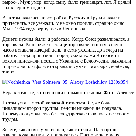
вырос». Муж умер, когда сыну было тринадцать лет. Я целый
год в черном ходила.
А потом началась перестройка. Русских в Грузии начали
притеснять, все уезжали. Мне окно побили, страшно было.
Мы в 1994 году вернулись в Ленинград.
Деньги нужны были, я работала. Когда Союз разваливался, я
торговала. Раньше же на улице торговали, вот и я в шесть
часов вставала каждый день, в семь уходила, до вечера на
работе. Тогда привозили творог, сметану. На Витебский
вокзал приезжали поезда с Украины, с Белоруссии, выходили
и прямо на платформе открывали сумки, там сыры, колбасы,
творог.
Вера в комнате, которую они снимают с сыном. Фото: Алексей
Потом устала с этой коляской таскаться. Я уже была
инвалидом второй группы, пенсии никакой не получала.
Почему-то думала, что без государства справлюсь, все своим
трудом.
Знаете, как-то все у меня шло, как с откоса. Паспорт не
давали, куда ни приду, придирались. Паспорт же у меня