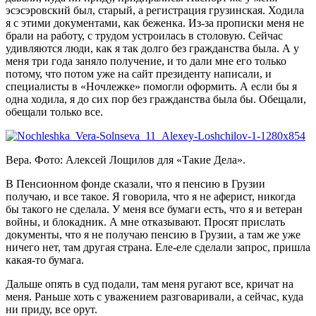
эсэсэровский был, старый, а регистрация грузинская. Ходила
я с этими документами, как беженка. Из-за прописки меня не
брали на работу, с трудом устроилась в столовую. Сейчас
удивляются люди, как я так долго без гражданства была. А у
меня три года заняло получение, и то дали мне его только
потому, что потом уже на сайт президенту написали, и
специалисты в «Ночлежке» помогли оформить. А если бы я
одна ходила, я до сих пор без гражданства была бы. Обещали,
обещали только все.
Вера. Фото: Алексей Лощилов для «Такие Дела».
В Пенсионном фонде сказали, что я пенсию в Грузии
получаю, и все такое. Я говорила, что я не аферист, никогда
бы такого не сделала. У меня все бумаги есть, что я и ветеран
войны, и блокадник. А мне отказывают. Просят прислать
документы, что я не получаю пенсию в Грузии, а там же уже
ничего нет, там другая страна. Еле-еле сделали запрос, пришла
какая-то бумага.
Дальше опять в суд подали, там меня ругают все, кричат на
меня. Раньше хоть с уважением разговаривали, а сейчас, куда
ни приду, все орут.