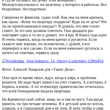
в суд не пускают, ни дочку этой женщины с
Малодетскосельского, ни мужчину, у которого я работала. Все
бездушные, бессердечные.
Смирнова ее фамилия, судьи этой. Как она на меня кричала,
как орала. «Кому ты квартиру подарила? Куда ты ее дела? Что
ты не прописываешься никуда?» Я думала, что мне плохо
станет. За это они должны ответить. Она двадцать раз
повторяет одно и то же и думает, что я вру. Я боюсь туда идти.
Я очень теряюсь, когда на меня кричат и ругаются. Если
скажете мне хорошо, по-человечески, с душой, я все
переверну и все сделаю. Если на меня начинают ругаться, я
ничего не отвечаю, теряюсь сразу.
Фото: Алексей Лощилов для «Такие Дела».
Они просто время тянут, ждут, когда я умру, и проблема
решится. Не надо будет никого на учет ставить. А я ветеран, я
борюсь, я воюю. А по телевизору правительство отчиталось,
что всем блокадникам выдали квартиры.
На Кременчугской сейчас живу, но я там не могу. Там вроде
приюта, по три-четыре человека. Я в детский дом не хотела,
плакала, и в социальный дом я не хочу. Я хочу, чтобы я сама