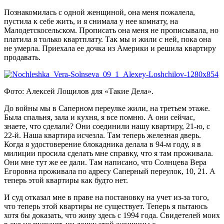
Познакомилась с одной женщиной, она меня пожалела,
пустила к себе жить, и я снимала у нее комнату, на
Малодетскосельском. Прописать она меня не прописывала, но
платила я только квартплату. Так мы и жили с ней, пока она
не умерла. Приехала ее дочка из Америки и решила квартиру
продавать.
Фото: Алексей Лощилов для «Такие Дела».
До войны мы в Саперном переулке жили, на третьем этаже.
Была спальня, зала и кухня, я все помню. А они сейчас,
знаете, что сделали? Они соединили нашу квартиру, 21-ю, с
22-й. Наша квартира исчезла. Там теперь железная дверь.
Когда я удостоверение блокадника делала в 94-м году, я в
милиции просила сделать мне справку, что я там проживала.
Они мне тут же ее дали. Там написано, что Солнцева Вера
Егоровна проживала по адресу Саперный переулок, 10, 21. А
теперь этой квартиры как будто нет.
И суд отказал мне в праве на постановку на учет из-за того,
что теперь этой квартиры не существует. Теперь я пытаюсь
хотя бы доказать, что живу здесь с 1994 года. Свидетелей моих