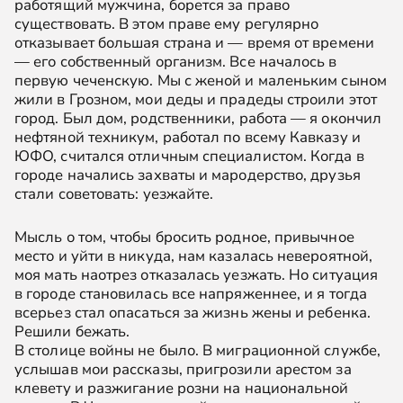
работящий мужчина, борется за право
существовать. В этом праве ему регулярно
отказывает большая страна и — время от времени
— его собственный организм. Все началось в
первую чеченскую. Мы с женой и маленьким сыном
жили в Грозном, мои деды и прадеды строили этот
город. Был дом, родственники, работа — я окончил
нефтяной техникум, работал по всему Кавказу и
ЮФО, считался отличным специалистом. Когда в
городе начались захваты и мародерство, друзья
стали советовать: уезжайте.
Мысль о том, чтобы бросить родное, привычное
место и уйти в никуда, нам казалась невероятной,
моя мать наотрез отказалась уезжать. Но ситуация
в городе становилась все напряженнее, и я тогда
всерьез стал опасаться за жизнь жены и ребенка.
Решили бежать.
В столице войны не было. В миграционной службе,
услышав мои рассказы, пригрозили арестом за
клевету и разжигание розни на национальной