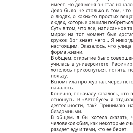
имеет. Но для меня он стал начало
Дело было не столько в том, что
о людях, о каких-то простых вещ
людях, которые решили побриться
Суть в том, что все, написанное 
мирок на тот момент был достат
кружок бог знает чего... Я нико
настоящим. Оказалось, что улица
форма жизни.
В общем, открытие было совершено,
училась в университете. Рафинир
хотелось прикоснуться, понять, п
пользу.
Вспомнила про журнал, через него 
началось.
Конечно, поначалу казалось, что в
отношусь. В «Автобусе» я отдых
деятельности, так? Принимаю н
бездомными.
В общем, я бы хотела сказать, 
человеколюбия, как некоторые счи
раздает еду и теми, кто ее берет.