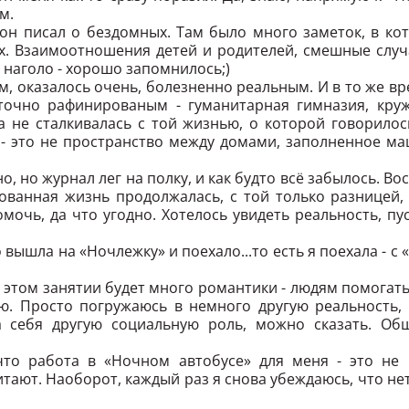
м.
 он писал о бездомных. Там было много заметок, в ко
ах. Взаимоотношения детей и родителей, смешные случ
 наголо - хорошо запомнилось;)
там, оказалось очень, болезненно реальным. И в то же в
очно рафинированым - гуманитарная гимназия, круж
гда не сталкивалась с той жизнью, о которой говорило
 - это не пространство между домами, заполненное м
 но журнал лег на полку, и как будто всё забылось. Во
ованная жизнь продолжалась, с той только разницей, 
омочь, да что угодно. Хотелось увидеть реальность, п
вышла на «Ночлежку» и поехало...то есть я поехала - с
 этом занятии будет много романтики - людям помогать,
аю. Просто погружаюсь в немного другую реальность, 
а себя другую социальную роль, можно сказать. Об
что работа в «Ночном автобусе» для меня - это не
тают. Наоборот, каждый раз я снова убеждаюсь, что не