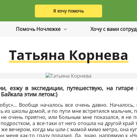
Я хочу помочь
Помочь Ночлежке
Хочу с вами сотру
Татьяна Корнева
ии, езжу в экспедиции, путешествую, на гитаре 
Байкала этим летом:)
бус»... Вообще началось все очень давно. Началось, 
сь из школы домой, и по пути мне встретился мальчик,
 не очень приятно, или больным мне показался, я не п
дростком, а все-таки от него отошла на другой край т
м же вечером, когда мы шли с мамой мимо метро, она куп
он меня как-то сразу поразил. Да, знаю, напрямую к «