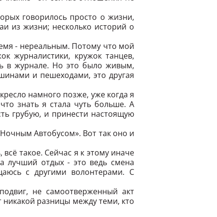
торых говорилось просто о жизни,
аи из жизни; несколько историй о
ремя - нереальным. Потому что мой
ок журналистики, кружок танцев,
сь в журнале. Но это было живым,
ашинами и пешеходами, это другая
скресло намного позже, уже когда я
что знать я стала чуть больше. А
усть грубую, и принести настоящую
 «Ночным Автобусом». Вот так оно и
 всё такое. Сейчас я к этому иначе
а лучший отдых - это ведь смена
щаюсь с другими волонтерами. С
 подвиг, не самоотверженный акт
т никакой разницы между теми, кто