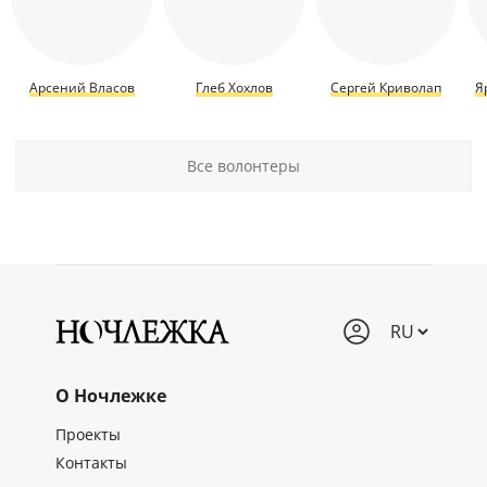
Арсений Власов
Глеб Хохлов
Сергей Криволап
Я
Все волонтеры
О Ночлежке
Проекты
Контакты