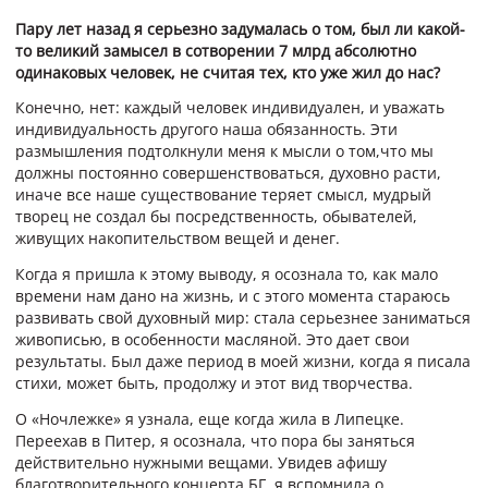
Пару лет назад я серьезно задумалась о том, был ли какой-
то великий замысел в сотворении 7 млрд абсолютно
одинаковых человек, не считая тех, кто уже жил до нас?
Конечно, нет: каждый человек индивидуален, и уважать
индивидуальность другого наша обязанность. Эти
размышления подтолкнули меня к мысли о том,что мы
должны постоянно совершенствоваться, духовно расти,
иначе все наше существование теряет смысл, мудрый
творец не создал бы посредственность, обывателей,
живущих накопительством вещей и денег.
Когда я пришла к этому выводу, я осознала то, как мало
времени нам дано на жизнь, и с этого момента стараюсь
развивать свой духовный мир: стала серьезнее заниматься
живописью, в особенности масляной. Это дает свои
результаты. Был даже период в моей жизни, когда я писала
стихи, может быть, продолжу и этот вид творчества.
О «Ночлежке» я узнала, еще когда жила в Липецке.
Переехав в Питер, я осознала, что пора бы заняться
действительно нужными вещами. Увидев афишу
благотворительного концерта БГ, я вспомнила о