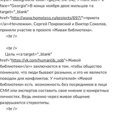
face="Georgia">В конце ноября двое жильцов <a
target="_blank"
href="
http://www.homeless.ru/projects/697/
">приюта
</a>«Ночлежки», Сергей Покровский и Виктор Соколов,
приняли участие в проекте «Живая библиотека».
<br />
<br />
Цель «<a target="_blank"
href="
https://vk.com/humanlib_spb
">Живой
библиотеки</a>» заключается в том, чтобы общество
понимало, что люди бывают разными, и это не является
поводом для конфликтов. У «читателей» «Живой
библиотеки» есть возможность без посредников в лице
СМИ или экспертов составить свое мнение о конкретных
личностях. Ведь именно через живое общение
разрушаются стереотипы.
<br />