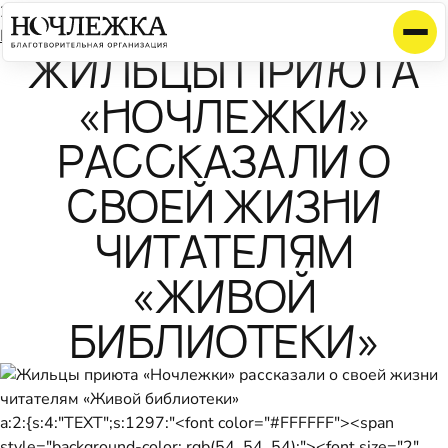
29 ноября 2013
Календарь
ЖИЛЬЦЫ ПРИЮТА
«НОЧЛЕЖКИ»
РАССКАЗАЛИ О
СВОЕЙ ЖИЗНИ
ЧИТАТЕЛЯМ
«ЖИВОЙ
БИБЛИОТЕКИ»
a:2:{s:4:"TEXT";s:1297:"<font color="#FFFFFF"><span
style="background-color: rgb(54, 54, 54);"><font size="2"