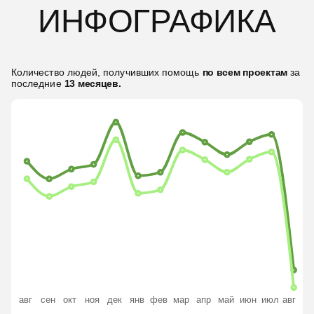
ИНФОГРАФИКА
Количество людей, получивших помощь
по всем проектам
за
последние
13
месяцев.
2351
1617
1167
717
авг
сен
окт
ноя
дек
янв
фев
мар
апр
май
июн
июл
авг