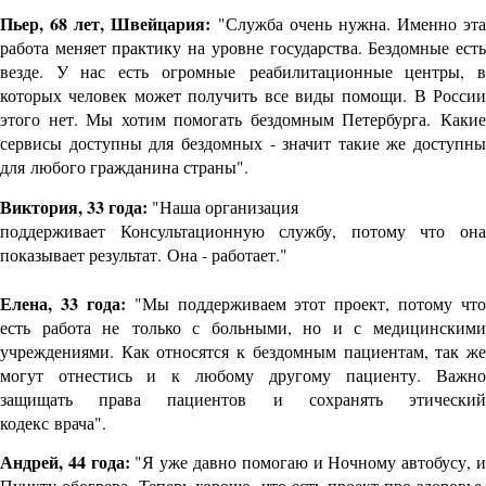
Пьер, 68 лет, Швейцария:
"Служба очень нужна. Именно эта
работа меняет практику на
уровне государства. Бездомные ест
везде. У нас есть огромные
реабилитационные центры, 
которых человек может получить все виды
помощи. В России
этого нет. Мы хотим помогать бездомным Петербурга.
Какие
сервисы доступны для бездомных - значит такие же доступны
для
любого гражданина страны".
Виктория, 33 года:
"Наша организация
поддерживает Консультационную службу, потому что она
показывает результат.
Она - работает."
Елена, 33 года:
"Мы поддерживаем этот проект, потому что
есть работа не
только с больными, но и с медицинским
учреждениями. Как относятся к
бездомным пациентам, так ж
могут отнестись и к любому другому
пациенту. Важн
защищать права пациентов и сохранять этический
кодекс
врача".
Андрей, 44 года:
"Я уже давно помогаю и Ночному автобусу, 
Пункту обогрева.
Теперь хорошо, что есть проект про здоровье.