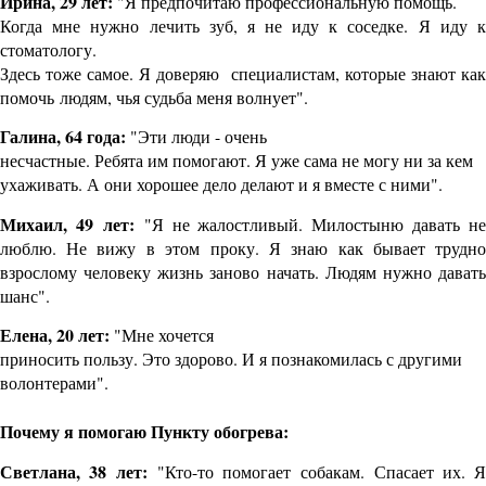
Ирина, 29 лет:
"Я предпочитаю профессиональную помощь.
Когда мне нужно лечить зуб, я не иду к соседке. Я иду к
стоматологу.
Здесь тоже самое. Я доверяю специалистам, которые знают как
помочь
людям, чья судьба меня волнует".
Галина, 64 года:
"Эти люди - очень
несчастные. Ребята им помогают. Я уже сама не могу ни за кем
ухаживать. А они хорошее дело делают и я вместе с ними".
Михаил, 49
лет:
"Я не жалостливый. Милостыню давать не
люблю. Не вижу в этом
проку. Я знаю как бывает трудно
взрослому человеку жизнь заново
начать. Людям нужно давать
шанс".
Елена, 20 лет:
"Мне хочется
приносить пользу. Это здорово. И я познакомилась с другими
волонтерами".
Почему я помогаю Пункту обогрева:
Светлана, 38 лет:
"Кто-то помогает
собакам. Спасает их. Я