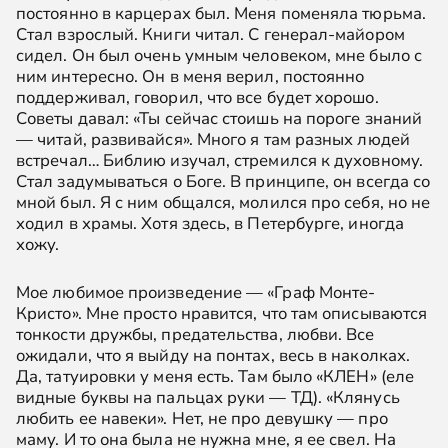
постоянно в карцерах был. Меня поменяла тюрьма.
Стал взрослый. Книги читал. С генерал-майором
сидел. Он был очень умным человеком, мне было с
ним интересно. Он в меня верил, постоянно
поддерживал, говорил, что все будет хорошо.
Советы давал: «Ты сейчас стоишь на пороге знаний
— читай, развивайся». Много я там разных людей
встречал… Библию изучал, стремился к духовному.
Стал задумываться о Боге. В принципе, он всегда со
мной был. Я с ним общался, молился про себя, но не
ходил в храмы. Хотя здесь, в Петербурге, иногда
хожу.
Мое любимое произведение — «Граф Монте-
Кристо». Мне просто нравится, что там описываются
тонкости дружбы, предательства, любви. Все
ожидали, что я выйду на понтах, весь в наколках.
Да, татуировки у меня есть. Там было «КЛЕН» (еле
видные буквы на пальцах руки — ТД). «Клянусь
любить ее навеки». Нет, не про девушку — про
маму. И то она была не нужна мне, я ее свел. На