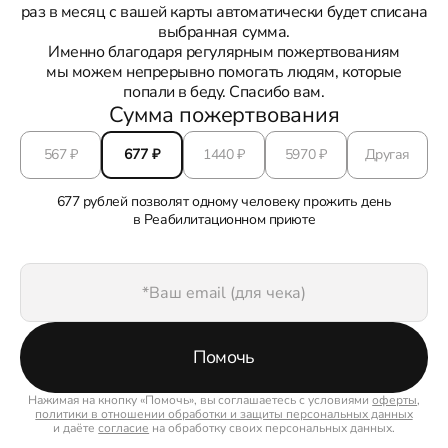
раз в месяц с вашей карты автоматически будет списана
выбранная сумма.
Именно благодаря регулярным пожертвованиям
мы можем непрерывно помогать людям, которые
попали в беду. Спасибо вам.
Сумма пожертвования
567
₽
677
₽
1440
₽
5970
₽
Другая
677 рублей позволят одному человеку прожить день
в Реабилитационном приюте
Помочь
Нажимая на кнопку «Помочь», вы соглашаетесь с условиями
оферты
,
политики в отношении обработки и защиты персональных данных
и даёте
согласие
на обработку своих персональных данных.