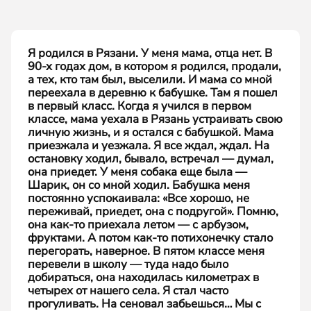
Я родился в Рязани. У меня мама, отца нет. В
90-х годах дом, в котором я родился, продали,
а тех, кто там был, выселили. И мама со мной
переехала в деревню к бабушке. Там я пошел
в первый класс. Когда я учился в первом
классе, мама уехала в Рязань устраивать свою
личную жизнь, и я остался с бабушкой. Мама
приезжала и уезжала. Я все ждал, ждал. На
остановку ходил, бывало, встречал — думал,
она приедет. У меня собака еще была —
Шарик, он со мной ходил. Бабушка меня
постоянно успокаивала: «Все хорошо, не
переживай, приедет, она с подругой». Помню,
она как-то приехала летом — с арбузом,
фруктами. А потом как-то потихонечку стало
перегорать, наверное. В пятом классе меня
перевели в школу — туда надо было
добираться, она находилась километрах в
четырех от нашего села. Я стал часто
прогуливать. На сеновал забьешься… Мы с