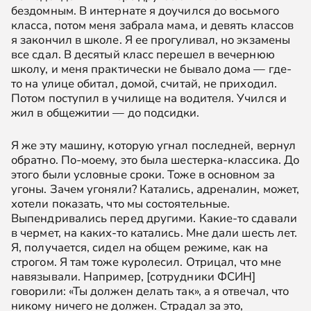
бездомным. В интернате я доучился до восьмого
класса, потом меня забрала мама, и девять классов
я закончил в школе. Я ее прогуливал, но экзамены
все сдал. В десятый класс перешел в вечернюю
школу, и меня практически не бывало дома — где-
то на улице обитал, домой, считай, не приходил.
Потом поступил в училище на водителя. Учился и
жил в общежитии — до подсидки.
Я же эту машину, которую угнал последней, вернул
обратно. По-моему, это была шестерка-классика. До
этого были условные сроки. Тоже в основном за
угоны. Зачем угоняли? Катались, адреналин, может,
хотели показать, что мы состоятельные.
Выпендривались перед другими. Какие-то сдавали
в чермет, на каких-то катались. Мне дали шесть лет.
Я, получается, сидел на общем режиме, как на
строгом. Я там тоже куролесил. Отрицал, что мне
навязывали. Например, [сотрудники ФСИН]
говорили: «Ты должен делать так», а я отвечал, что
никому ничего не должен. Страдал за это,