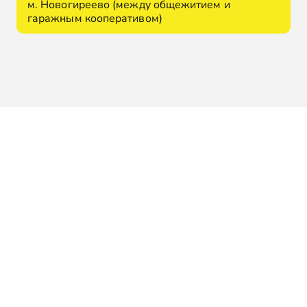
м. Новогиреево (между общежитием и
гаражным кооперативом)