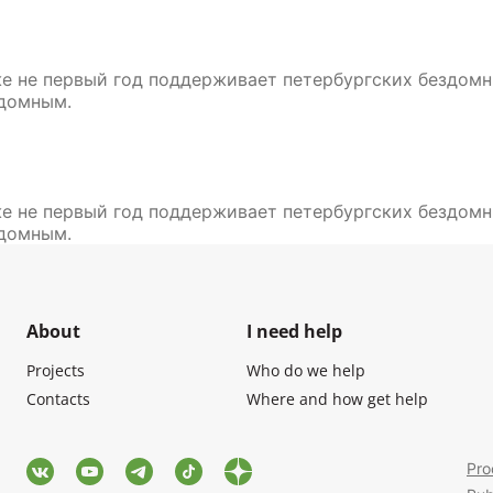
 не первый год поддерживает петербургских бездомны
здомным.
 не первый год поддерживает петербургских бездомны
здомным.
About
I need help
Projects
Who do we help
Contacts
Where and how get help
Pro