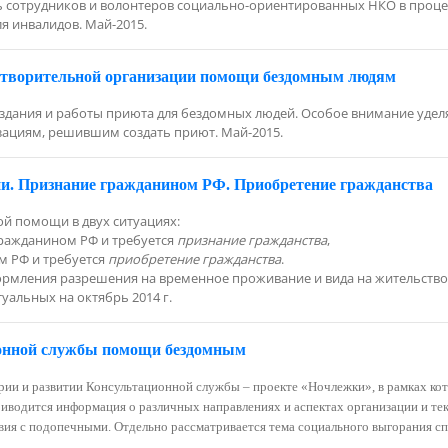
ь сотрудников и волонтеров социально-ориентированных НКО в проце
я инвалидов. Май-2015.
отворительной организации помощи бездомным людям
здания и работы приюта для бездомных людей. Особое внимание удел
зациям, решившим создать приют. Май-2015.
и. Признание гражданином РФ. Приобретение гражданства
ой помощи в двух ситуациях:
 гражданином РФ и требуется
признание гражданства
,
ом РФ и требуется
приобретение гражданства
.
ормления разрешения на временное проживание и вида на жительство
уальных на октябрь 2014 г.
онной службы помощи бездомным
рии и развитии Консультационной службы – проекте «Ночлежки», в рамках ко
иводится информация о различных направлениях и аспектах организации и тек
ия с подопечными. Отдельно рассматривается тема социального выгорания сп