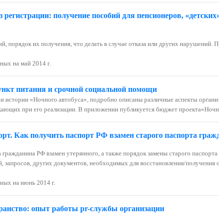
 регистрации: получение пособий для пенсионеров, «детских
й, порядок их получения, что делать в случае отказа или других нарушений.
ных на май 2014 г.
нкт питания и срочной социальной помощи
 и истории «Ночного автобуса», подробно описаны различные аспекты
организ
кающих при его реализации. В приложении публикуется бюджет проекта«Ночно
орт. Как получить паспорт РФ взамен старого паспорта гра
а гражданина РФ взамен утерянного, а также порядок замены старого паспор
, запросов, других документов, необходимых для восстановления/получения 
ных на июнь 2014 г.
ранство: опыт работы pr-службы организации