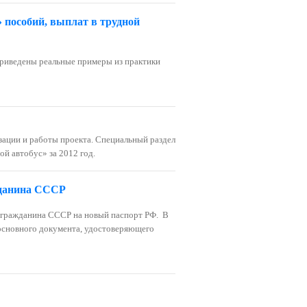
» пособий, выплат в трудной
 Приведены реальные примеры из практики
ации и работы проекта.
Специальный раздел
й автобус» за 2012 год
.
жданина СССР
та гражданина СССР на новый паспорт РФ.
В
основного документа, удостоверяющего