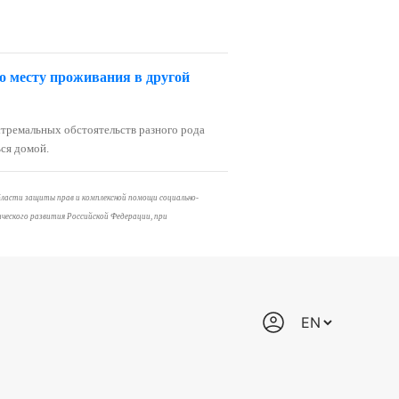
о месту проживания в другой
кстремальных обстоятельств разного рода
ся домой.
бласти защиты прав и комплексной помощи социально-
ческого развития Российской Федерации, при