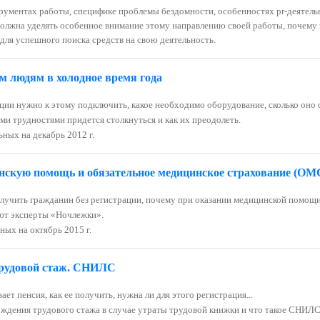
струментах работы, специфике проблемы бездомности, особенностях pr-деяте
олжна уделять особенное внимание этому направлению своей работы, почему 
. для успешного поиска средств на свою деятельность.
м людям в холодное время года
ции нужно к этому подключить, какое необходимо оборудование, сколько оно с
ими трудностями придется столкнуться и как их преодолеть.
ьных на декабрь 2012 г.
нскую помощь и обязательное медицинское страхование (ОМ
учить гражданин без регистрации, почему при оказании медицинской помощи 
ают эксперты «Ночлежки».
ых на октябрь 2015 г.
Трудовой стаж. СНИЛС
ет пенсия, как ее получить, нужна ли для этого регистрация...
дения трудового стажа в случае утраты трудовой книжки и что такое СНИЛС,