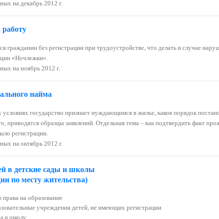
ых на декабрь 2012 г.
 работу
я гражданин без регистрации при трудоустройстве, что делать в случае нару
ации «Ночлежки».
ных на ноябрь 2012 г.
иального найма
х условиях государство признает нуждающимся в жилье, каков порядок постано
, приводятся образцы заявлений. Отдельная тема – как подтвердить факт прожи
ыло регистрации.
ых на октябрь 2012 г.
ей в детские сады и школы
ции по месту жительства)
 права на образование
азовательные учреждения детей, не имеющих регистрации
а в школу