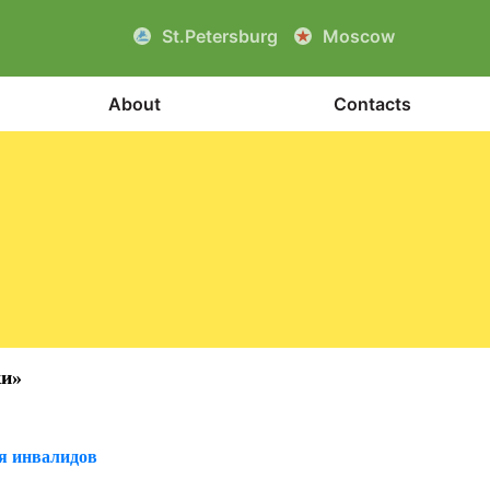
St.Petersburg
Moscow
About
Contacts
ки»
я инвалидов