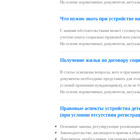
На основе нормативных документов, актуальн
Что нужно знать при устройстве на
С какими обстоятельствами может столкнутьс
учетом опыта социально-правовой консульт
На основе нормативных документов, актуаль
Получе
ние жилья по договору соц
В статье освещены вопросы, кого и при каки
документы необходимо представить для этого
условий признания нуждающимся), если не б
На основе нормативных документов, актуальн
Правовые аспекты устройства дет
(при условии отсутствия регистра
Основные законы, регулирующие реализацию
Законодательство, касающееся приема в обр
Документы, необходимые для приема ребенк