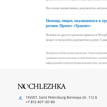
На основе нормативных документов, актуальн
Помощь лицам, оказавшимся в труд
регион. Проект «Транзит»
Человек из другого региона приехал в Петерб
может остаться без документов и денег. Са
Материалы созданы в рамках программы «Специализированный
исключенным группам населения, а именно бездомным и граж
информационной поддержке Межрегиональной Сети «За преодо
192007, Saint Petersburg Borovaya str. 112 Б
+7 812 407-30-90