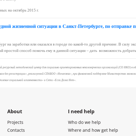
ых на октябрь 2015 г.
ной жизненной ситуации в Санкт-Петербурге, по отправке п
ург на заработки или оказался в городе по какой-то другой причине. В силу э
мый простой способ помочь ему в данной ситуации – дать возможность добрать
 ресурсный методический центр для социально ориентированных некоммерческих организаций (СО НКО) в о
данам без регистрации», реализуемой СПбБОО «Ночлежка», при финансовой поддержке Министерства экономи
ление социальной исключенности» и Сети «Если Дома Нет».
About
I need help
Projects
Who do we help
Contacts
Where and how get help