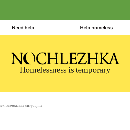
Need help
Help homeless
Homelessness is temporary
всех возможных ситуациях