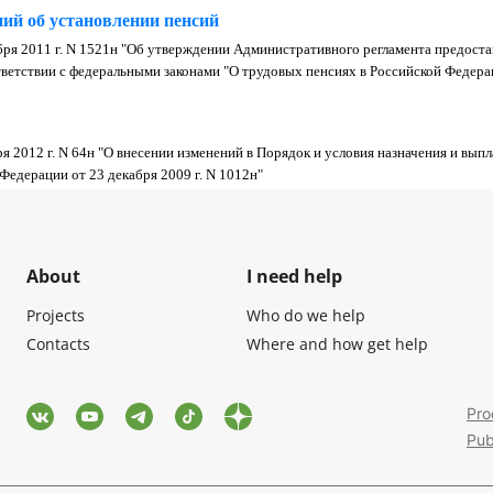
ий об установлении пенсий
абря 2011 г. N 1521н "Об утверждении Административного регламента предос
ответствии с федеральными законами "О трудовых пенсиях в Российской Федер
ря 2012 г. N 64н "О внесении изменений в Порядок и условия назначения и в
едерации от 23 декабря 2009 г. N 1012н"
About
I need help
Projects
Who do we help
Contacts
Where and how get help
Pro
Pub