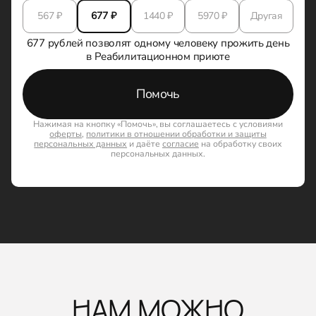
567
₽
677
₽
1440
₽
5970
₽
Другая
677 рублей позволят одному человеку прожить день
в Реабилитационном приюте
Помочь
Нажимая на кнопку «Помочь», вы соглашаетесь с условиями
оферты
,
политики в отношении обработки и защиты
персональных данных
и даёте
согласие
на обработку своих
персональных данных.
НАМ МОЖНО