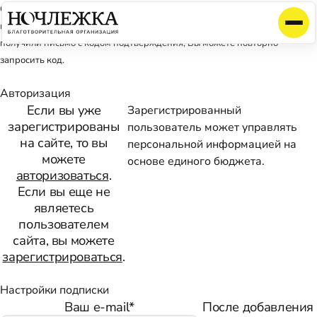
Сейчас на Ваш электронный адрес придет код подтверждения Вашей
подписки. Введите его, пожалуйста, в это поле. Если Вы еще не
получили письмо с кодом подтверждения, Вы можете повторно
запросить код.
Авторизация
Если вы уже
Зарегистрированный
зарегистрированы
пользователь может управлять
на сайте, то вы
персональной информацией на
можете
основе единого бюджета.
авторизоваться
.
Если вы еще не
являетесь
пользователем
сайта, вы можете
зарегистрироваться
.
Настройки подписки
Ваш e-mail
*
После добавления