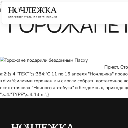
11 апреля 2012
Календарь
ГОРОЖАНЕ
Приют, Сто
a:2:{s:4:"TEXT";s:384:"С 11 по 16 апреля "Ночлежка" пр
<div>Усилиями горожан мы смогли собрать достаточное ко
всех стоянках "Ночного автобуса" и бездомных, приходя
";s:4:"TYPE";s:4:"html";}