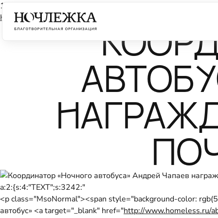
15 ноября 2013
Календарь
КООРД
АВТОБУ
НАГРАЖД
ПО
a:2:{s:4:"TEXT";s:3242:"
<p class="MsoNormal"><span style="background-color: rgb(
автобус» <a target="_blank" href="
http://www.homeless.ru/a