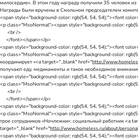
милосердие». В этом году награду получили 35 человек из
Награды были вручены в Смольном председателем комите
<span style="background-color: rgb(54, 54, 54);"><font col
<p class="MsoNormal"><span style="background-color: rgb(54
<br />
</font></span></p>
<span style="background-color: rgb(54, 54, 54);"><font col
<p class="MsoNormal"><span style="background-color: rgb(5
координирует «<a target="_blank" href="
http://www.homeless
получают еду, медикаменты и такое необходимое внимание
<span style="background-color: rgb(54, 54, 54);"><font col
<p class="MsoNormal"><span style="background-color: rgb(54
<br />
</font></span></p>
<span style="background-color: rgb(54, 54, 54);"><font col
<p class="MsoNormal"><span style="background-color: rgb(
трое сотрудников «Ночлежки»: социальный работник <a targ
target="_blank" href="
http://www.homeless.ru/about/persona
<span style="background-color: rgb(54, 54, 54);"><font col