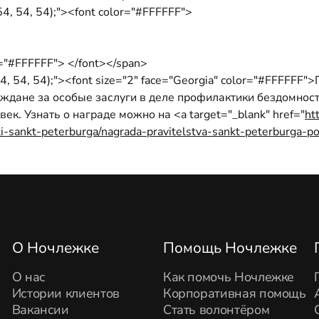
4, 54, 54);"><font color="#FFFFFF">
or="#FFFFFF"> </font></span>
54, 54, 54);"><font size="2" face="Georgia" color="#FFFFF
ждане за особые заслуги в деле профилактики бездомност
к. Узнать о награде можно на <a target="_blank" href="
ht
ti-sankt-peterburga/nagrada-pravitelstva-sankt-peterburga-p
О Ночлежке
Помощь Ночлежке
О нас
Как помочь Ночлежке
Истории клиентов
Корпоративная помощь
Вакансии
Стать волонтёром