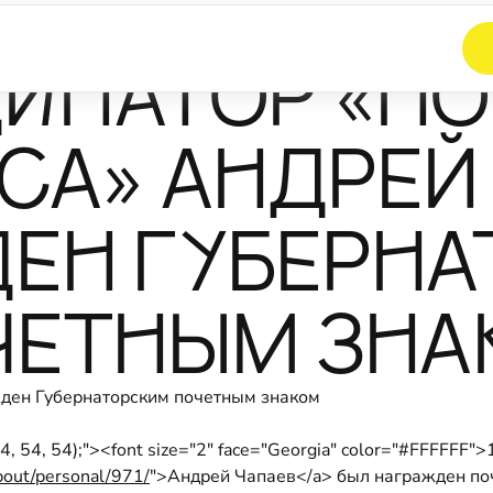
ИНАТОР «Н
СА» АНДРЕЙ
ЕН ГУБЕРН
ЧЕТНЫМ ЗНА
54, 54, 54);"><font size="2" face="Georgia" color="#FFFFF
bout/personal/971/
">Андрей Чапаев</a> был награжден по