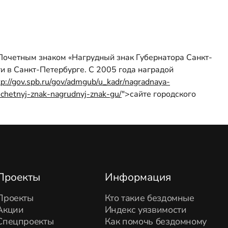
F">Почетным знаком «Нагрудный знак Губернатора Санкт-
и в Санкт-Петербурге. С 2005 года наградой
tp://gov.spb.ru/gov/admgub/u_kadr/nagradnaya-
ochetnyj-znak-nagrudnyj-znak-gu/
">сайте городского
Проекты
Информация
Проекты
Кто такие бездомные
Акции
Индекс уязвимости
Спецпроекты
Как помочь бездомному