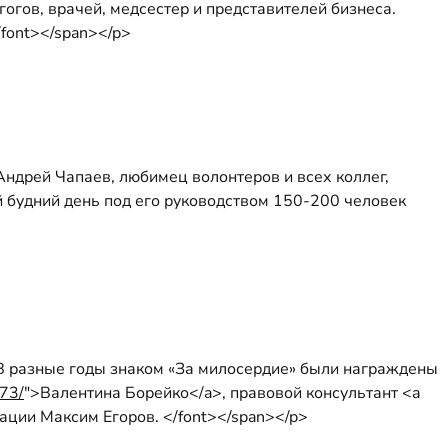
гогов, врачей, медсестер и представителей бизнеса.
font></span></p>
">Андрей Чапаев, любимец волонтеров и всех коллег,
й будний день под его руководством 150-200 человек
FF">В разные годы знаком «За милосердие» были награждены
973/
">Валентина Борейко</a>, правовой консультант <a
ации Максим Егоров. </font></span></p>