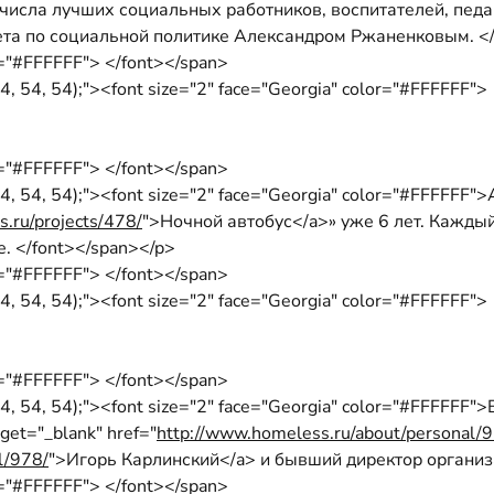
 числа лучших социальных работников, воспитателей, педа
та по социальной политике Александром Ржаненковым. </
or="#FFFFFF"> </font></span>
, 54, 54);"><font size="2" face="Georgia" color="#FFFFFF">
or="#FFFFFF"> </font></span>
4, 54, 54);"><font size="2" face="Georgia" color="#FFFFFF
.ru/projects/478/
">Ночной автобус</a>» уже 6 лет. Кажды
. </font></span></p>
or="#FFFFFF"> </font></span>
, 54, 54);"><font size="2" face="Georgia" color="#FFFFFF">
or="#FFFFFF"> </font></span>
54, 54, 54);"><font size="2" face="Georgia" color="#FFFF
et="_blank" href="
http://www.homeless.ru/about/personal/
l/978/
">Игорь Карлинский</a> и бывший директор организ
or="#FFFFFF"> </font></span>