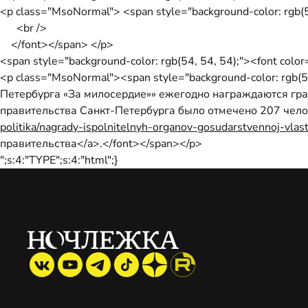
<p class="MsoNormal"> <span style="background-color: rgb(5
<br />
</font></span> </p>
<span style="background-color: rgb(54, 54, 54);"><font col
<p class="MsoNormal"><span style="background-color: rgb(
Петербурга «За милосердие»» ежегодно награждаются гра
правительства Санкт-Петербурга было отмечено 207 челове
politika/nagrady-ispolnitelnyh-organov-gosudarstvennoj-vlas
правительства</a>.</font></span></p>
";s:4:"TYPE";s:4:"html";}