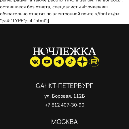
регистрации, а также работы НКО в целом. На вопросы,
оставшиеся без ответа, специалисты «Ночлежки»
обязательно ответят по электронной почте.</font></p>
";s:4:"TYPE";s:4:"html";}
САНКТ-ПЕТЕРБУРГ
ул. Боровая, 112Б
+7 812 407-30-90
МОСКВА