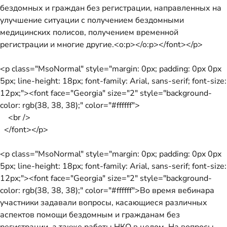
бездомных и граждан без регистрации, направленных на
улучшение ситуации с получением бездомными
медицинских полисов, получением временной
регистрации и многие другие.<o:p></o:p></font></p>
<p class="MsoNormal" style="margin: 0px; padding: 0px 0px
5px; line-height: 18px; font-family: Arial, sans-serif; font-size:
12px;"><font face="Georgia" size="2" style="background-
color: rgb(38, 38, 38);" color="#ffffff">
<br />
</font></p>
<p class="MsoNormal" style="margin: 0px; padding: 0px 0px
5px; line-height: 18px; font-family: Arial, sans-serif; font-size:
12px;"><font face="Georgia" size="2" style="background-
color: rgb(38, 38, 38);" color="#ffffff">Во время вебинара
участники задавали вопросы, касающиеся различных
аспектов помощи бездомным и гражданам без