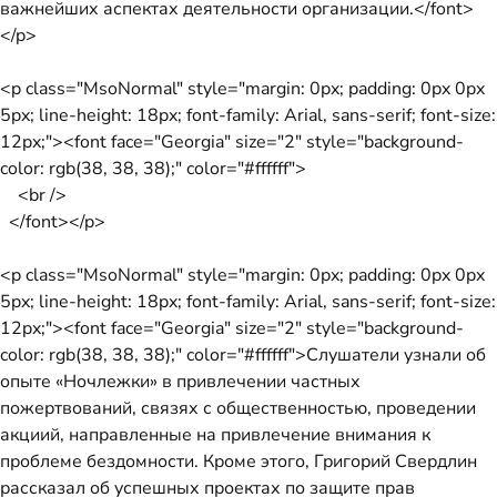
важнейших аспектах деятельности организации.</font>
</p>
<p class="MsoNormal" style="margin: 0px; padding: 0px 0px
5px; line-height: 18px; font-family: Arial, sans-serif; font-size:
12px;"><font face="Georgia" size="2" style="background-
color: rgb(38, 38, 38);" color="#ffffff">
<br />
</font></p>
<p class="MsoNormal" style="margin: 0px; padding: 0px 0px
5px; line-height: 18px; font-family: Arial, sans-serif; font-size:
12px;"><font face="Georgia" size="2" style="background-
color: rgb(38, 38, 38);" color="#ffffff">Слушатели узнали об
опыте «Ночлежки» в привлечении частных
пожертвований, связях с общественностью, проведении
акциий, направленные на привлечение внимания к
проблеме бездомности. Кроме этого, Григорий Свердлин
рассказал об успешных проектах по защите прав