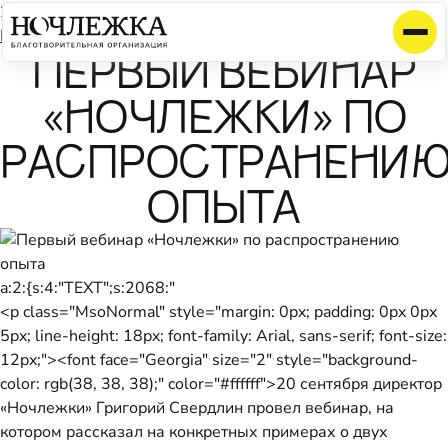
20 сентября 2013
Календарь
ПЕРВЫЙ ВЕБИНАР
«НОЧЛЕЖКИ» ПО
РАСПРОСТРАНЕНИ
ОПЫТА
a:2:{s:4:"TEXT";s:2068:"
<p class="MsoNormal" style="margin: 0px; padding: 0px 0px
5px; line-height: 18px; font-family: Arial, sans-serif; font-size:
12px;"><font face="Georgia" size="2" style="background-
color: rgb(38, 38, 38);" color="#ffffff">20 сентября директор
«Ночлежки» Григорий Свердлин провел вебинар, на
котором рассказал на конкретных примерах о двух