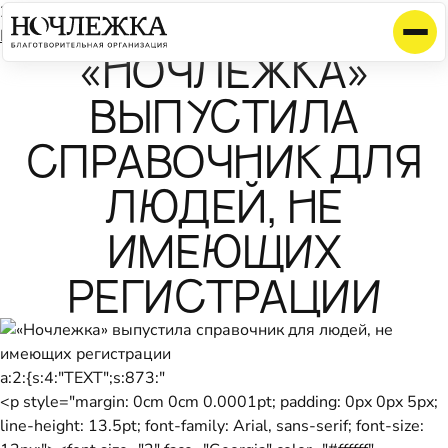
25 июня 2013
Календарь
«НОЧЛЕЖКА»
ВЫПУСТИЛА
СПРАВОЧНИК ДЛЯ
ЛЮДЕЙ, НЕ
ИМЕЮЩИХ
РЕГИСТРАЦИИ
a:2:{s:4:"TEXT";s:873:"
<p style="margin: 0cm 0cm 0.0001pt; padding: 0px 0px 5px;
line-height: 13.5pt; font-family: Arial, sans-serif; font-size: