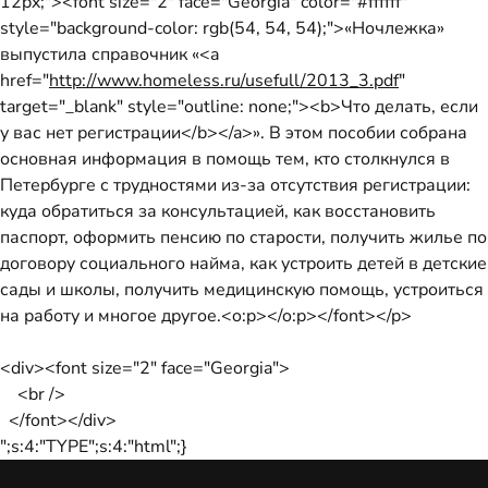
12px;"><font size="2" face="Georgia" color="#ffffff"
style="background-color: rgb(54, 54, 54);">«Ночлежка»
выпустила справочник «<a
href="
http://www.homeless.ru/usefull/2013_3.pdf
"
target="_blank" style="outline: none;"><b>Что делать, если
у вас нет регистрации</b></a>». В этом пособии собрана
основная информация в помощь тем, кто столкнулся в
Петербурге с трудностями из-за отсутствия регистрации:
куда обратиться за консультацией, как восстановить
паспорт, оформить пенсию по старости, получить жилье по
договору социального найма, как устроить детей в детские
сады и школы, получить медицинскую помощь, устроиться
на работу и многое другое.<o:p></o:p></font></p>
<div><font size="2" face="Georgia">
<br />
</font></div>
";s:4:"TYPE";s:4:"html";}