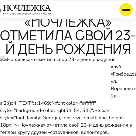
21 февраля 2013
Календарь
«НОЧЛЕЖКА»
ОТМЕТИЛА СВОЙ 23-
Й ДЕНЬ РОЖДЕНИЯ
клуб
«Грибоедов
ул.
Воронежск
2а
a:2:{s:4:"TEXT";s:1469:"<font color="#ffffff"
style="background-color: rgb(54, 54, 54);"><span
style="font-family: Georgia; font-size: small; line-height:
18px;">«Ночлежка» отметила свой 23-й день рождения в
теплом кругу друзей -сотрудников, волонтеров,