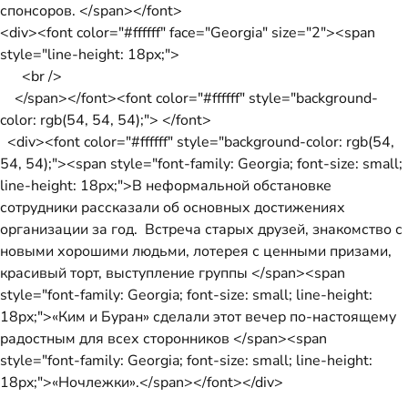
спонсоров. </span></font>
<div><font color="#ffffff" face="Georgia" size="2"><span
style="line-height: 18px;">
<br />
</span></font><font color="#ffffff" style="background-
color: rgb(54, 54, 54);"> </font>
<div><font color="#ffffff" style="background-color: rgb(54,
54, 54);"><span style="font-family: Georgia; font-size: small;
line-height: 18px;">В неформальной обстановке
сотрудники рассказали об основных достижениях
организации за год. Встреча старых друзей, знакомство с
новыми хорошими людьми, лотерея с ценными призами,
красивый торт, выступление группы </span><span
style="font-family: Georgia; font-size: small; line-height:
18px;">«Ким и Буран» сделали этот вечер по-настоящему
радостным для всех сторонников </span><span
style="font-family: Georgia; font-size: small; line-height:
18px;">«Ночлежки».</span></font></div>