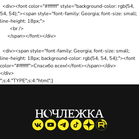
<div><font color="#ffffff" style="background-color: rgb(54,
54, 54);"><span style="font-family: Georgia; font-size: small;
line-height: 18px;">
<br />
</span></font></div>
<div><span style="font-family: Georgia; font-size: small;
line-height: 18px; background-color: rgb(54, 54, 54);"><font
color="#ffffff">Спасибо всем!</font></span></div>
</div>
";s:4:"TYPE";s:4:"html";}