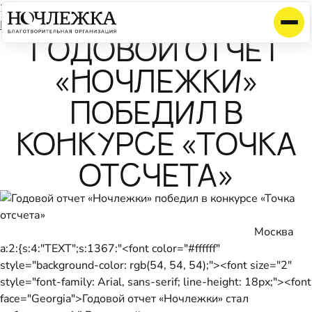
23 ноября 2012
Календарь
ГОДОВОЙ ОТЧЕТ
«НОЧЛЕЖКИ»
ПОБЕДИЛ В
КОНКУРСЕ «ТОЧКА
ОТСЧЕТА»
Москва
a:2:{s:4:"TEXT";s:1367:"<font color="#ffffff"
style="background-color: rgb(54, 54, 54);"><font size="2"
style="font-family: Arial, sans-serif; line-height: 18px;"><font
face="Georgia">Годовой отчет «Ночлежки» стал