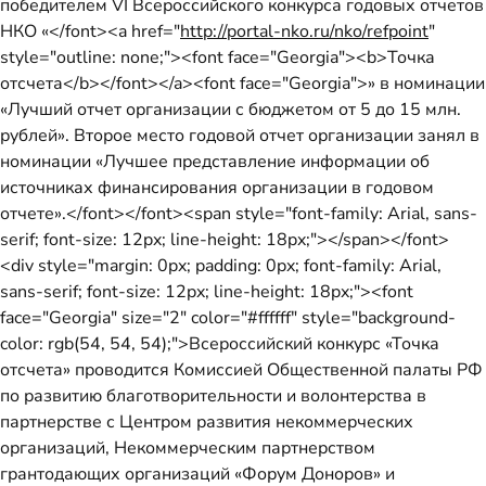
победителем VI Всероссийского конкурса годовых отчетов
НКО «</font><a href="
http://portal-nko.ru/nko/refpoint
"
style="outline: none;"><font face="Georgia"><b>Точка
отсчета</b></font></a><font face="Georgia">» в номинации
«Лучший отчет организации с бюджетом от 5 до 15 млн.
рублей». Второе место годовой отчет организации занял в
номинации «Лучшее представление информации об
источниках финансирования организации в годовом
отчете».</font></font><span style="font-family: Arial, sans-
serif; font-size: 12px; line-height: 18px;"></span></font>
<div style="margin: 0px; padding: 0px; font-family: Arial,
sans-serif; font-size: 12px; line-height: 18px;"><font
face="Georgia" size="2" color="#ffffff" style="background-
color: rgb(54, 54, 54);">Всероссийский конкурс «Точка
отсчета» проводится Комиссией Общественной палаты РФ
по развитию благотворительности и волонтерства в
партнерстве с Центром развития некоммерческих
организаций, Некоммерческим партнерством
грантодающих организаций «Форум Доноров» и