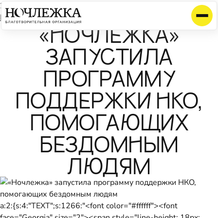
2 октября 2012
Календарь
«НОЧЛЕЖКА»
ЗАПУСТИЛА
ПРОГРАММУ
ПОДДЕРЖКИ НКО,
ПОМОГАЮЩИХ
БЕЗДОМНЫМ
ЛЮДЯМ
a:2:{s:4:"TEXT";s:1266:"<font color="#ffffff"><font
face="Georgia" size="2"><span style="line-height: 18px;