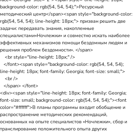
background-color: rgb(54, 54, 54);">Ресурсный
методический центр</span><span style="background-color:
rgb(54, 54, 54); line-height: 18px;"> призван решить две
задачи: передавать знания, накопленные
специалистами«Ночлежки» и совместно искать наиболее
эффективных механизмов помощи бездомным людям и
решения проблем бездомности». </span>
<br style="line-height: 18px;" />
</font><span style="background-color: rgb(54, 54, 54);
line-height: 18px; font-family: Georgia; font-size: small;">
<br />
</span> </font>
<div><span style="line-height: 18px; font-family: Georgia;
font-size: small; background-color: rgb(54, 54, 54);"><font
color="#ffffff">В планы программы входит обобщение и
распространение методических рекомендаций,
основанных на опыте специалистов «Ночлежки», сбор и
транслирование положительного опыта других