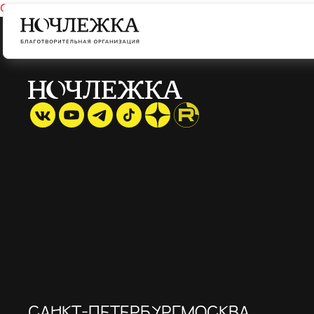
Cannot find 'interview' template with page 'detail'
САНКТ-ПЕТЕРБУРГ
МОСКВА