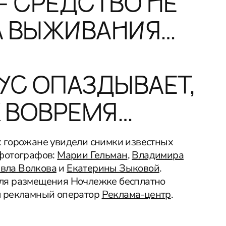
- СРЕДСТВО НЕ
А ВЫЖИВАНИЯ…
УС ОПАЗДЫВАЕТ,
К ВОВРЕМЯ…
 горожане увидели снимки известных
 фотографов:
Марии Гельман
,
Владимира
вла Волкова
и
Екатерины Зыковой
.
ля размещения Ночлежке бесплатно
л рекламный оператор
Реклама-центр
.