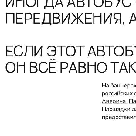
ИНОГДА АВТОБУС 
ПЕРЕДВИЖЕНИЯ, 
ЕСЛИ ЭТОТ АВТОБ
ОН ВСЁ РАВНО ТА
На баннерах
российских
Аверина
,
Па
Площадки д
предостави