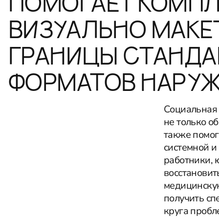
ПОМОГАЕТ КОМПЛ
ВИЗУАЛЬНО МАКЕ
ГРАНИЦЫ СТАНД
ФОРМАТОВ НАРУЖ
Социальная 
не только об
также помог
системной и
работники, 
восстановит
медицинскую
получить сп
круга пробл