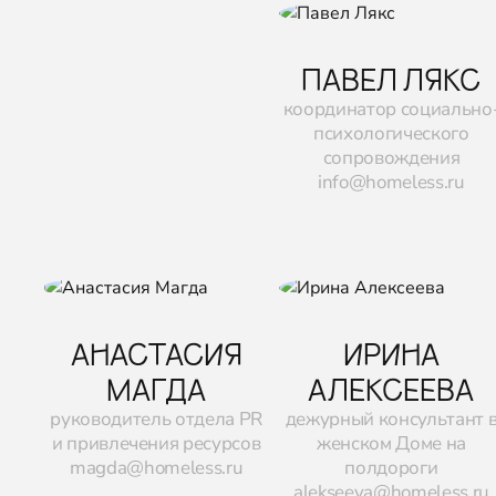
ПАВЕЛ ЛЯКС
координатор социально
психологического
сопровождения
info@homeless.ru
АНАСТАСИЯ
ИРИНА
МАГДА
АЛЕКСЕЕВА
руководитель отдела PR
дежурный консультант 
и привлечения ресурсов
женском Доме на
magda@homeless.ru
полдороги
alekseeva@homeless.ru