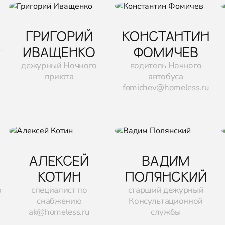
ГРИГОРИЙ
КОНСТАНТИН
ИВАЩЕНКО
ФОМИЧЕВ
-
дежурный Ночного
водитель Ночного
приюта
автобуса
fomichev@homeless.ru
АЛЕКСЕЙ
ВАДИМ
КОТИН
ПОЛЯНСКИЙ
в
специалист по
старший дежурный
снабжению
Консультационной
ak@homeless.ru
службы