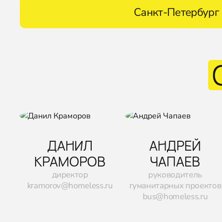
Санкт-Петербург
ДАНИЛ
АНДРЕЙ
КРАМОРОВ
ЧАПАЕВ
директор
руководитель
kramorov@homeless.ru
гуманитарных проектов
bus@homeless.ru