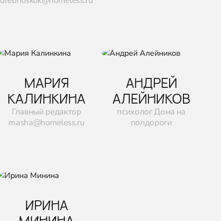
drebnoskok@homeless.ru
МАРИЯ
АНДРЕЙ
КАЛИНКИНА
АЛЕЙНИКОВ
Главный редактор
психолог Дома на
masha@homeless.ru
полдороги
ИРИНА
МИНИНА