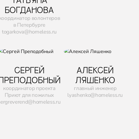
БОГДАНОВА
координатор волонтеров
в Петербурге
togarkova@homeless.ru
СЕРГЕЙ
АЛЕКСЕЙ
ПРЕПОДОБНЫЙ
ЛЯШЕНКО
координатор проекта
главный инженер
Приют для пожилых
lyashenko@homeless.ru
sergreverend@homeless.ru