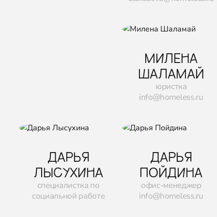
МИЛЕНА
ШАЛАМАЙ
юристка
info@homeless.ru
ДАРЬЯ
ДАРЬЯ
ЛЫСУХИНА
ПОЙДИНА
специалистка по
офис-менеджер
социальной работе
info@homeless.ru