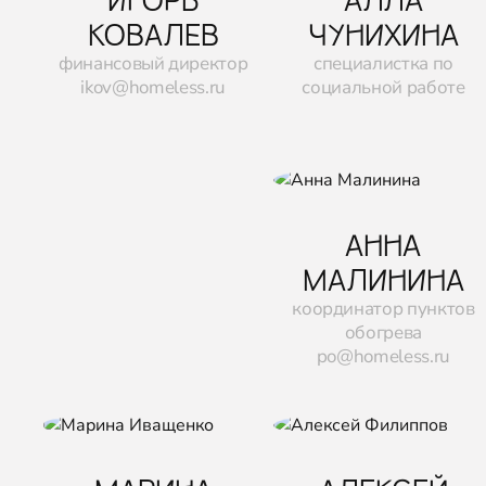
КОВАЛЕВ
ЧУНИХИНА
финансовый директор
специалистка по
ikov@homeless.ru
социальной работе
АННА
МАЛИНИНА
координатор пунктов
обогрева
po@homeless.ru