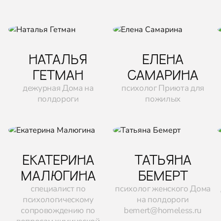
НАТАЛЬЯ
ЕЛЕНА
ГЕТМАН
САМАРИНА
дежурная Дома на
психолог Приюта для
полдороги
пожилых
ЕКАТЕРИНА
ТАТЬЯНА
МАЛЮГИНА
БЕМЕРТ
специалист по
психолог женского Дома
психологическому
на полдороги
сопровождению по
bemert@homeless.ru