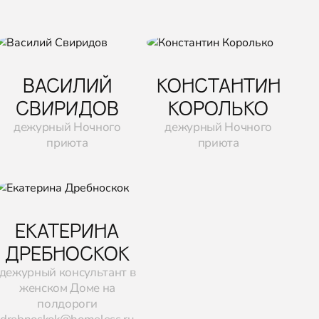
ВАСИЛИЙ
КОНСТАНТИН
СВИРИДОВ
КОРОЛЬКО
дежурный Ночного
дежурный Ночного
приюта
приюта
ЕКАТЕРИНА
ДРЕБНОСКОК
дежурный консультант в
женском Доме на
полдороги