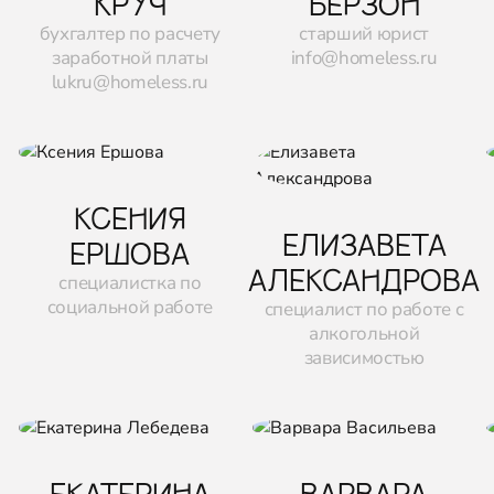
КРУЧ
БЕРЗОН
бухгалтер по расчету
старший юрист
заработной платы
info@homeless.ru
lukru@homeless.ru
КСЕНИЯ
ЕЛИЗАВЕТА
ЕРШОВА
АЛЕКСАНДРОВА
специалистка по
социальной работе
специалист по работе с
алкогольной
зависимостью
ЕКАТЕРИНА
ВАРВАРА