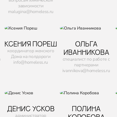
вопросам химической
зависимости
malugina@homeless.ru
КСЕНИЯ ПОРЕШ
ОЛЬГА
ИВАННИКОВА
координатор женского
Дома на полдороги
в
специалист по работе с
info@homeless.ru
партнерами
ivannikova@homeless.ru
ДЕНИС УСКОВ
ПОЛИНА
КОРОБОВА
администратор