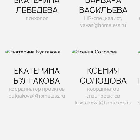
ЛЕБЕДЕВА
ВАСИЛЬЕВА
психолог
HR-специалист,
vavas@homeless.ru
ЕКАТЕРИНА
КСЕНИЯ
БУЛГАКОВА
СОЛОДОВА
координатор проектов
координатор
bulgakova@homeless.ru
спецпроектов
k.solodova@homeless.ru