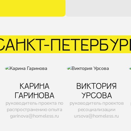
САНКТ-ПЕТЕРБУР
КАРИНА
ВИКТОРИЯ
ГАРИНОВА
УРСОВА
руководитель проекта по
руководитель проектов
распространению опыта
ресоциализации
garinova@homeless.ru
ursova@homeless.ru