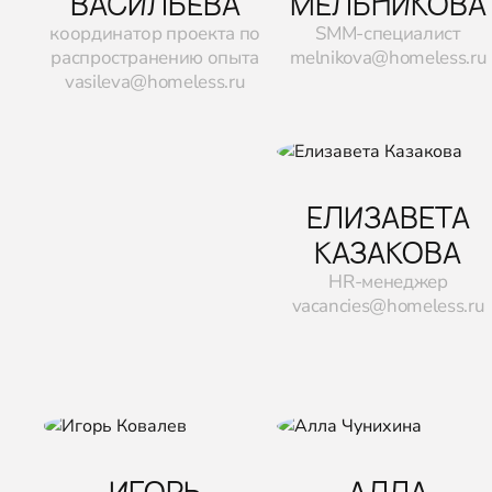
ВАСИЛЬЕВА
МЕЛЬНИКОВА
координатор проекта по
SMM-специалист
распространению опыта
melnikova@homeless.ru
vasileva@homeless.ru
ЕЛИЗАВЕТА
КАЗАКОВА
HR-менеджер
vacancies@homeless.ru
ИГОРЬ
АЛЛА