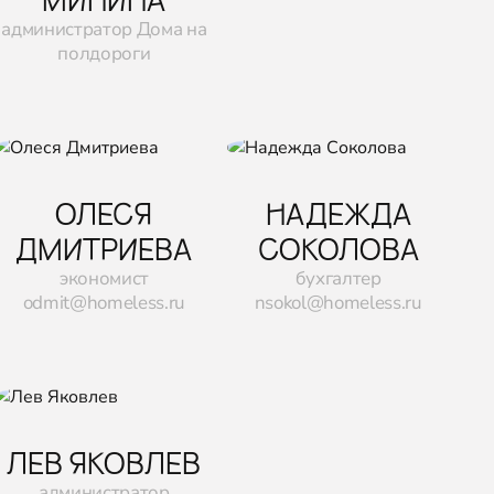
администратор Дома на
полдороги
ОЛЕСЯ
НАДЕЖДА
ДМИТРИЕВА
СОКОЛОВА
экономист
бухгалтер
odmit@homeless.ru
nsokol@homeless.ru
ЛЕВ ЯКОВЛЕВ
администратор