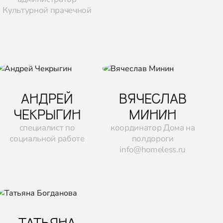
Культурной прачечной
АНДРЕЙ
ВЯЧЕСЛАВ
ЧЕКРЫГИН
МИНИН
специалист по
координатор Дома на
социальной работе
полдороги
info@homeless.ru
ТАТЬЯНА