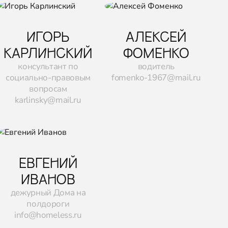
ИГОРЬ
АЛЕКСЕЙ
КАРЛИНСКИЙ
ФОМЕНКО
консультант по
водитель
социально-правовым
fomenko-1967@mail.ru
вопросам
karlinsky@mail.ru
ЕВГЕНИЙ
ИВАНОВ
дежурный Дома на
полдороги
info@homeless.ru