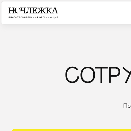
СОТР
По