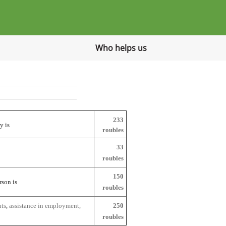
Who helps us
233
y is
roubles
33
roubles
150
son is
roubles
nts
,
assistance in employment,
250
roubles